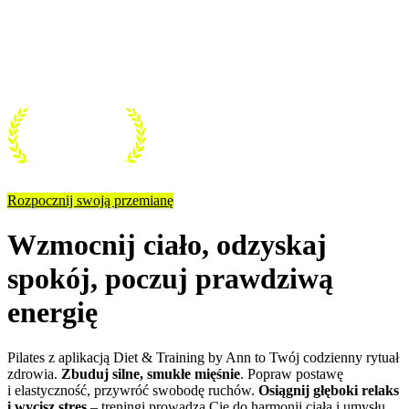
kręgosłup, smukłe ciało
Odkryj aplikację, która łączy skuteczność pilatesu z wygodą
ćwiczenia kiedy i gdzie chcesz.
Rozpocznij swoją przemianę
Wzmocnij ciało, odzyskaj
spokój, poczuj prawdziwą
energię
Pilates z aplikacją Diet & Training by Ann to Twój codzienny rytuał
zdrowia.
Zbuduj silne, smukłe mięśnie
. Popraw postawę
i elastyczność, przywróć swobodę ruchów.
Osiągnij głęboki relaks
i wycisz stres
– treningi prowadzą Cię do harmonii ciała i umysłu.