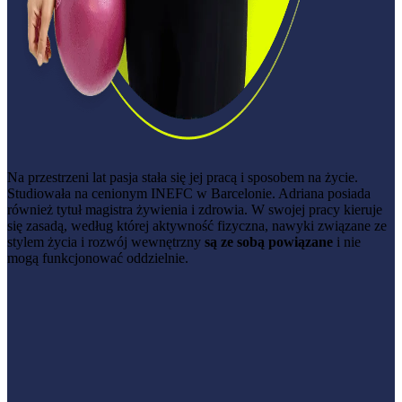
Na przestrzeni lat pasja stała się jej pracą i sposobem na życie.
Studiowała na cenionym INEFC w Barcelonie. Adriana posiada
również tytuł magistra żywienia i zdrowia. ⁠W swojej pracy kieruje
się zasadą, według której aktywność fizyczna, nawyki związane ze
stylem życia i rozwój wewnętrzny
są ze sobą powiązane
i nie
mogą funkcjonować oddzielnie.