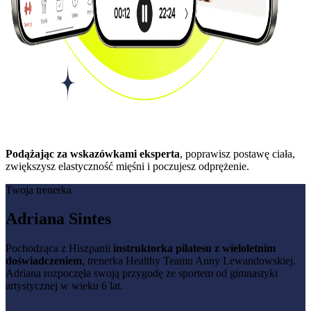
Podążając za wskazówkami eksperta
, poprawisz postawę ciała,
zwiększysz elastyczność mięśni i poczujesz odprężenie.
Twoja trenerka
Adriana Sintes
Pochodząca z Hiszpanii
instruktorka pilatesu z wieloletnim
doświadczeniem
, trenerka Healthy Teamu Anny Lewandowskiej.
Adriana rozpoczęła swoją przygodę ze sportem od gimnastyki
artystycznej w wieku 6 lat.