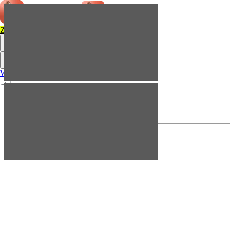
Zainstaluj
Menu
Menu
Wiedza
Kontakt
Przejdź do aplikacji
Wiedza
Kontakt
Przejdź do aplikacji
Siła Pilates w 20 minut: zdrowy