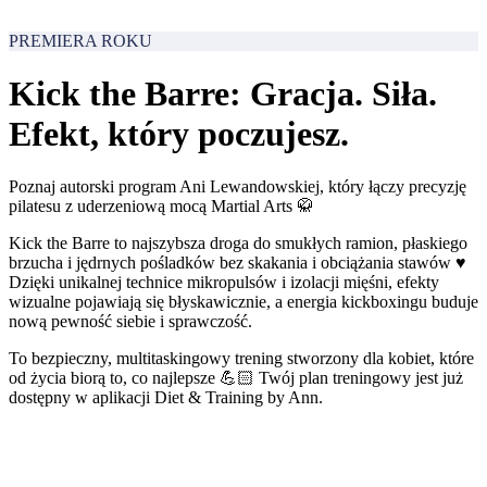
PREMIERA ROKU
Kick the Barre: Gracja. Siła.
Efekt, który poczujesz.
Poznaj autorski program Ani Lewandowskiej, który łączy precyzję
pilatesu z uderzeniową mocą Martial Arts 🥋
Kick the Barre to najszybsza droga do smukłych ramion, płaskiego
brzucha i jędrnych pośladków bez skakania i obciążania stawów ♥️
Dzięki unikalnej technice mikropulsów i izolacji mięśni, efekty
wizualne pojawiają się błyskawicznie, a energia kickboxingu buduje
nową pewność siebie i sprawczość.
To bezpieczny, multitaskingowy trening stworzony dla kobiet, które
od życia biorą to, co najlepsze 💪🏻 Twój plan treningowy jest już
dostępny w aplikacji Diet & Training by Ann.