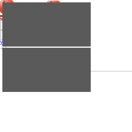
➡ Letnie promo –50% ⬅
Menu
Menu
Wiedza
Kontakt
Przejdź do aplikacji
Wiedza
Kontakt
Przejdź do aplikacji