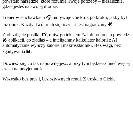
powstało narzędzie, które rozumie Twoje potrzeby – niezależnie,
gdzie jesteś na swojej drodze.
Trener w słuchawkach 🎧 motywuje Cię krok po kroku, jakby był
tuż obok. Każdy Twój ruch się liczy – i jest nagradzany 🎁.
Zrób zdjęcie posiłku 📸, opisz go tekstem 📝 lub po prostu powiedz
🎤 aplikacji, co zjadłaś – a inteligentny kalkulator kalorii z AI
automatycznie wyliczy kalorie i makroskładniki. Bez wagi, bez
zgadywania 📊.
Dowiesz się, co tak naprawdę jesz, a przy tym będziesz mieć więcej
czasu na przyjemności.
Wszystko bez presji, bez sztywnych reguł. Z troską o Ciebie.