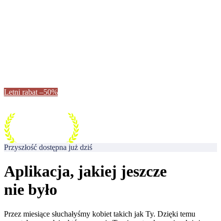
Obudź swój potencjał
Nowa odsłona aplikacji Anny Lewandowskiej – jeszcze bardziej
motywująca, skuteczna i dla każdego. Zacznij teraz – to Twój
moment.
Letni rabat –50%
Przyszłość dostępna już dziś
Aplikacja, jakiej jeszcze
nie było
Przez miesiące słuchałyśmy kobiet takich jak Ty. Dzięki temu