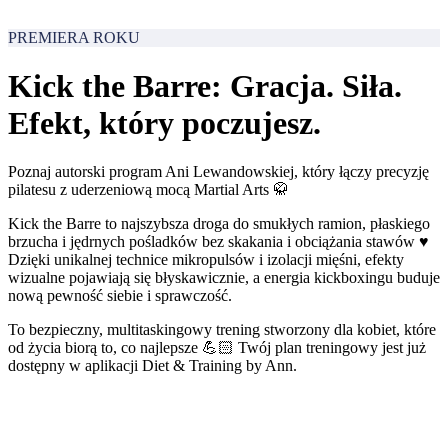
PREMIERA ROKU
Kick the Barre: Gracja. Siła.
Efekt, który poczujesz.
Poznaj autorski program Ani Lewandowskiej, który łączy precyzję
pilatesu z uderzeniową mocą Martial Arts 🥋
Kick the Barre to najszybsza droga do smukłych ramion, płaskiego
brzucha i jędrnych pośladków bez skakania i obciążania stawów ♥️
Dzięki unikalnej technice mikropulsów i izolacji mięśni, efekty
wizualne pojawiają się błyskawicznie, a energia kickboxingu buduje
nową pewność siebie i sprawczość.
To bezpieczny, multitaskingowy trening stworzony dla kobiet, które
od życia biorą to, co najlepsze 💪🏻 Twój plan treningowy jest już
dostępny w aplikacji Diet & Training by Ann.