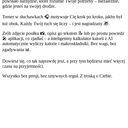
powstało narzędzie, które rozumie Twoje potrzeby – niezależnie,
gdzie jesteś na swojej drodze.
Trener w słuchawkach 🎧 motywuje Cię krok po kroku, jakby był
tuż obok. Każdy Twój ruch się liczy – i jest nagradzany 🎁.
Zrób zdjęcie posiłku 📸, opisz go tekstem 📝 lub po prostu powiedz
🎤 aplikacji, co zjadłaś – a inteligentny kalkulator kalorii z AI
automatycznie wyliczy kalorie i makroskładniki. Bez wagi, bez
zgadywania 📊.
Dowiesz się, co tak naprawdę jesz, a przy tym będziesz mieć więcej
czasu na przyjemności.
Wszystko bez presji, bez sztywnych reguł. Z troską o Ciebie.