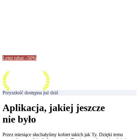
Obudź swój potencjał
Nowa odsłona aplikacji Anny Lewandowskiej – jeszcze bardziej
motywująca, skuteczna i dla każdego. Zacznij teraz – to Twój
moment.
Letni rabat –50%
Przyszłość dostępna już dziś
Aplikacja, jakiej jeszcze
nie było
Przez miesiące słuchałyśmy kobiet takich jak Ty. Dzięki temu