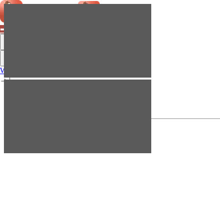
➡ Letnie promo –50% ⬅
Menu
Menu
Wiedza
Kontakt
Przejdź do aplikacji
Wiedza
Kontakt
Przejdź do aplikacji